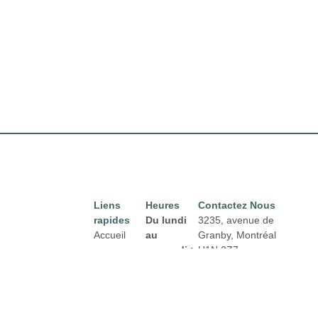
Liens
Heures
Contactez Nous
rapides
Du lundi
3235, avenue de
Accueil
au
Granby, Montréal
mercredi :
H1N 2Z7
Directory
Courriel :
De 8h00 à
Location
properties@fcr.ca
18h00
News
Téléphone : +1 403
Jeudi et
271 3300
Termes et