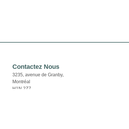
Contactez Nous
3235, avenue de Granby,
Montréal
H1N 2Z7
Courriel : properties@fcr.ca
Téléphone : +1 403 271 3300