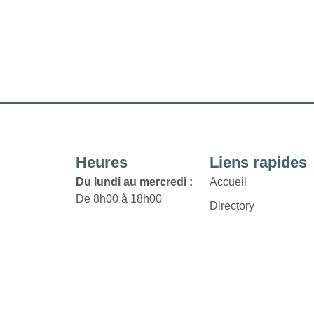
Heures
Liens rapides
Du lundi au mercredi :
Accueil
De 8h00 à 18h00
Directory
Jeudi et vendredi :
Location
De 8h00 à 21h00
News
Termes et conditions
Samedi :
9h00 à 17h00
Politique de