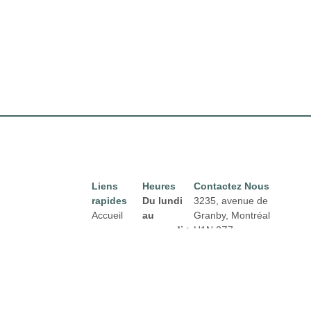
Liens
Heures
Contactez Nous
rapides
Du lundi
3235, avenue de
Accueil
au
Granby, Montréal
mercredi :
H1N 2Z7
Directory
Courriel :
De 8h00 à
Location
properties@fcr.ca
18h00
News
Téléphone : +1 403
Jeudi et
271 3300
Termes et
vendredi :
conditions