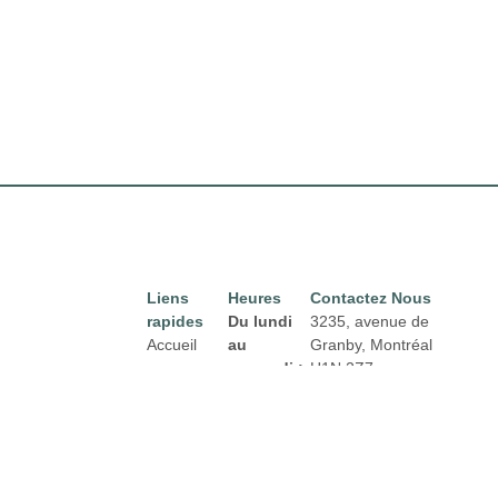
Liens
Heures
Contactez Nous
rapides
Du lundi
3235, avenue de
Accueil
au
Granby, Montréal
mercredi :
H1N 2Z7
Directory
Courriel :
De 8h00 à
Location
properties@fcr.ca
18h00
News
Téléphone : +1 403
Jeudi et
271 3300
Termes et
vendredi :
conditions