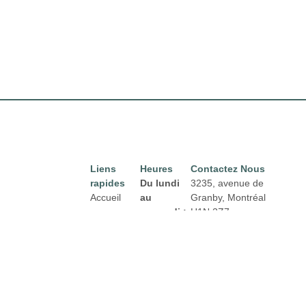
Liens
Heures
Contactez Nous
rapides
Du lundi
3235, avenue de
Accueil
au
Granby, Montréal
mercredi :
H1N 2Z7
Directory
Courriel :
De 8h00 à
Location
properties@fcr.ca
18h00
News
Téléphone : +1 403
Jeudi et
271 3300
Termes et
vendredi :
conditions
De 8h00 à